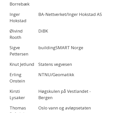
Borrebæk
Inger
BA-Nettverket/Inger Hokstad AS
Hokstad
Øivind
DiBK
Rooth
Sigve
buildingSMART Norge
Pettersen
Knut Jetlund
Statens vegvesen
Erling
NTNU/Geomatikk
Onstein
Kirsti
Høgskulen på Vestlandet -
Lysaker
Bergen
Thomas
Oslo vann og avløpsetaten