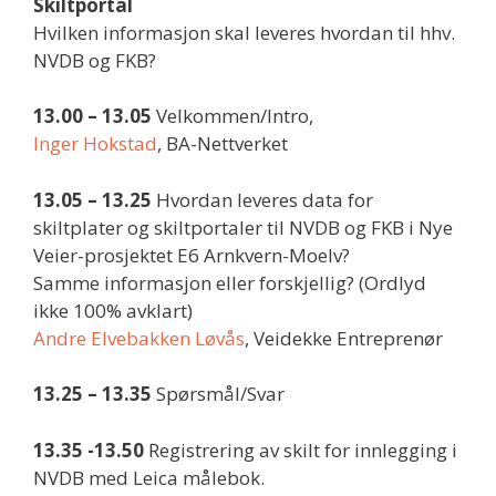
Skiltportal
Hvilken informasjon skal leveres hvordan til hhv.
NVDB og FKB?
13.00 – 13.05
Velkommen/Intro,
Inger Hokstad
, BA-Nettverket
13.05 – 13.25
Hvordan leveres data for
skiltplater og skiltportaler til NVDB og FKB i Nye
Veier-prosjektet E6 Arnkvern-Moelv?
Samme informasjon eller forskjellig? (Ordlyd
ikke 100% avklart)
Andre Elvebakken Løvås
, Veidekke Entreprenør
13.25 – 13.35
Spørsmål/Svar
13.35 -13.50
Registrering av skilt for innlegging i
NVDB med Leica målebok.