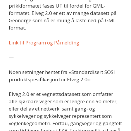
prikkformatet fases UT til fordel for GML-
formatet. Elveg 2.0 er ett av mange datasett på
Geonorge som nå er mulig å laste ned på GML-
format.
Link til Program og Påmelding
—
Noen setninger hentet fra «Standardisert SOSI
produktspesifikasjon for Elveg 2.0»:
Elveg 2.0 er et vegnettsdatasett som omfatter
alle kjørbare veger som er lengre enn 50 meter,
eller del av et nettverk, samt gang- og
sykkelveger og sykkelveger representert som
veglenkegeometri. Fortau, gangveger og gangfelt
som tidligere fantes i FKB-TraktorvegSti, vil også