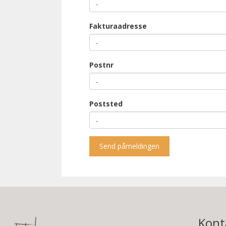
Fakturaadresse
Postnr
Poststed
Send påmeldingen
Kont