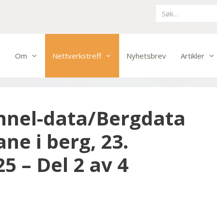
Om
Nettverkstreff
Nyhetsbrev
Artikler
nnel-data/Bergdata
ane i berg, 23.
 – Del 2 av 4