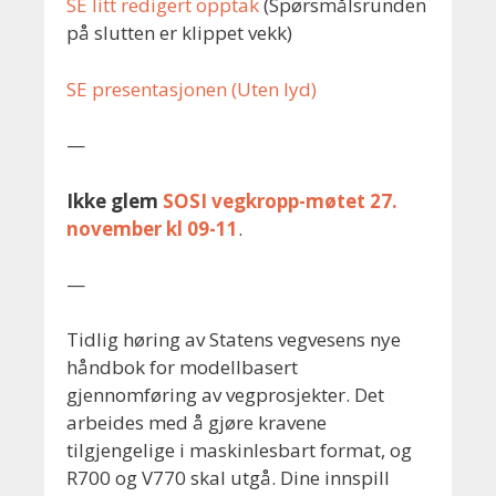
SE litt redigert opptak
(Spørsmålsrunden
på slutten er klippet vekk)
SE presentasjonen (Uten lyd)
—
Ikke glem
SOSI vegkropp-møtet 27.
november kl 09-11
.
—
Tidlig høring av Statens vegvesens nye
håndbok for modellbasert
gjennomføring av vegprosjekter. Det
arbeides med å gjøre kravene
tilgjengelige i maskinlesbart format, og
R700 og V770 skal utgå. Dine innspill