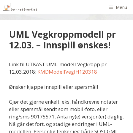
Menu
UML Vegkroppmodell pr
12.03. – Innspill ønskes!
Link til UTKAST UML-modell Vegkropp pr
12.03.2018:
KMDModellVegIH120318
Ønsker kjappe innspill eller spørsmål!
Gjør det gjerne enkelt, eks. håndkrevne notater
eller spørsmål sendt som mobil-foto, eller
ring/sms 90175571. Anta ny(e) versjon(er) daglig.
Nå går det fort, og stadige endringer i UML-
modellen. Personlig tenker jeg både SOSI-GML