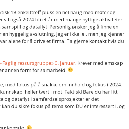
faktisk 18 enkelttreff pluss en hel haug med møter og
r vil også 2024 bli et år med mange nyttige aktiviteter
samspill og dataflyt. Personlig ønsker jeg å finne en
r en hyggelig avslutning. Jeg er ikke lei, men jeg kjenner
svar alene for å drive et firma. Ta gjerne kontakt hvis du
«Faglig ressursgruppe» 9. januar
. Krever medlemskap
ler annen form for samarbeid.
te, med fokus på å snakke om innhold og fokus i 2024.
kunnskap, heller tvert i mot. Faktisk! Bare du har litt
ta og dataflyt i samferdselsprosjekter er det
ik kan du sikre fokus på tema som DU er interessert i, og
tar kontakt.