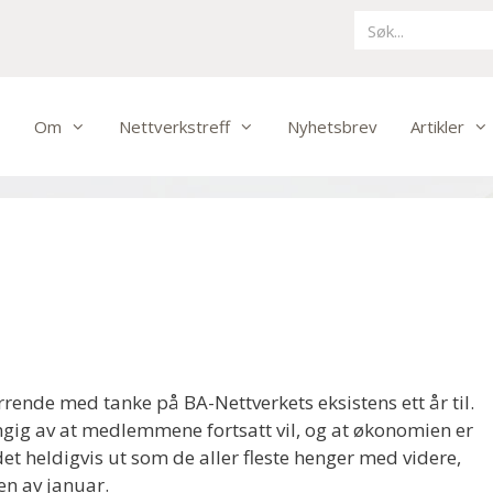
Om
Nettverkstreff
Nyhetsbrev
Artikler
pirrende med tanke på BA-Nettverkets eksistens ett år til.
hengig av at medlemmene fortsatt vil, og at økonomien er
er det heldigvis ut som de aller fleste henger med videre,
ten av januar.