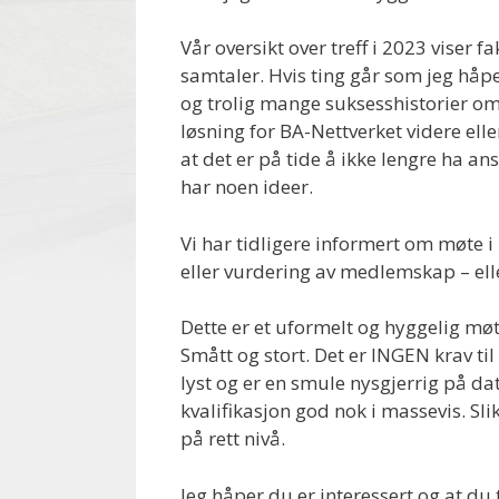
Vår oversikt over treff i 2023 viser 
samtaler. Hvis ting går som jeg håpe
og trolig mange suksesshistorier om 
løsning for BA-Nettverket videre elle
at det er på tide å ikke lengre ha an
har noen ideer.
Vi har tidligere informert om møte i
eller vurdering av medlemskap – el
Dette er et uformelt og hyggelig mø
Smått og stort. Det er INGEN krav til 
lyst og er en smule nysgjerrig på da
kvalifikasjon god nok i massevis. Sl
på rett nivå.
Jeg håper du er interessert og at du 