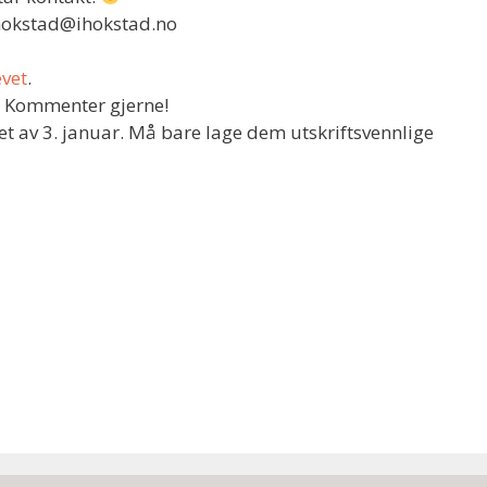
ihokstad@ihokstad.no
evet
.
. Kommenter gjerne!
pet av 3. januar. Må bare lage dem utskriftsvennlige